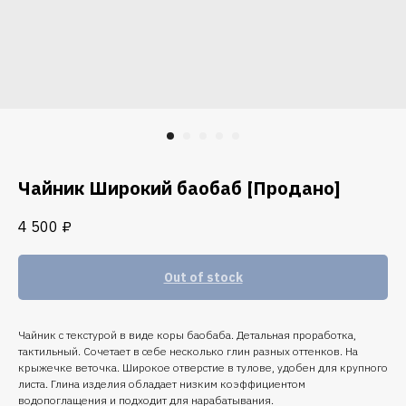
Чайник Широкий баобаб [Продано]
4 500
₽
Out of stock
Чайник с текстурой в виде коры баобаба. Детальная проработка,
тактильный. Сочетает в себе несколько глин разных оттенков. На
крыжечке веточка. Широкое отверстие в тулове, удобен для крупного
листа. Глина изделия обладает низким коэффициентом
водопоглащения и подходит для нарабатывания.