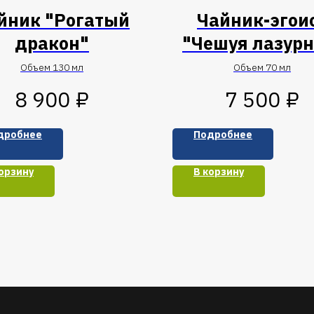
йник "Рогатый
Чайник-эгои
дракон"
"Чешуя лазурн
дракона"
Объем 130 мл
Объем 70 мл
₽
₽
8 900
7 500
дробнее
Подробнее
орзину
В корзину