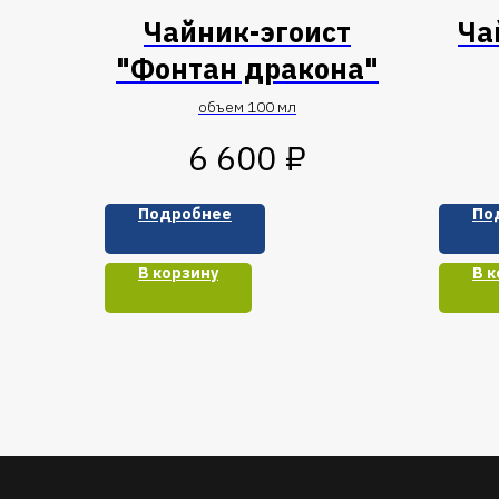
Чайник-эгоист
Ча
"Фонтан дракона"
объем 100 мл
₽
6 600
Подробнее
По
В корзину
В к