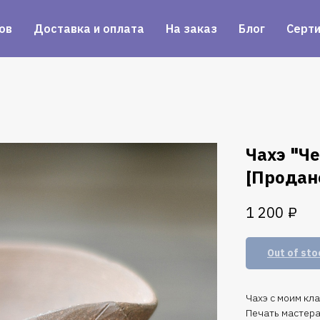
ов
Доставка и оплата
На заказ
Блог
Серт
Чахэ "Ч
[Продан
₽
1 200
Out of sto
Чахэ с моим кл
Печать мастера