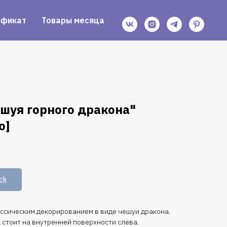
ификат
Товары месяца
ешуя горного дракона"
о]
ck
ассическим декорированием в виде чешуи дракона.
 стоит на внутренней поверхности слева.