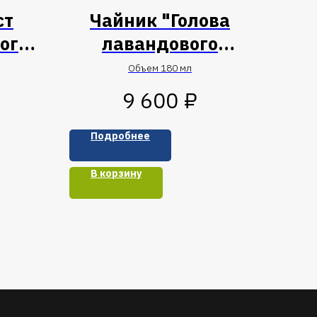
ст
Чайник "Голова
ого
лавандового
дракона"
Объем 180 мл
₽
9 600
Подробнее
В корзину