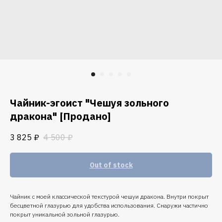
Чайник-эгоист "Чешуя зольного
дракона" [Продано]
3 825
₽
4 500
₽
Out of stock
Чайник с моей классической текстурой чешуи дракона. Внутри покрыт
бесцветной глазурью для удобства использования. Снаружи частично
покрыт уникальной зольной глазурью.