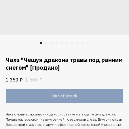
Чахэ "Чешуя дракона травы под ранним
снегом" [Продано]
1 350
₽
1 500
₽
Out of stock
Чахэ с моим классическим декорированием в виде чешуи дракона.
Печать мастера стоит на внутренней поверхности слева. Внутри покрыт
бесцветной глазурью, снаружи эффектарной, создающей уникальные