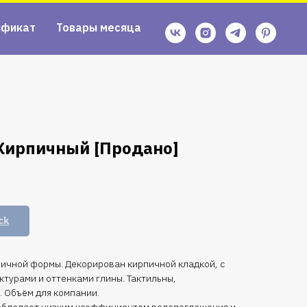
ификат
Товары месяца
Кирпичный [Продано]
ck
ичной формы. Декорирован кирпичной кладкой, с
турами и оттенками глины. Тактильны,
 Объём для компании.
 обладает низким коэффициентом водопоглащения и