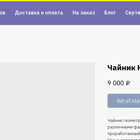
ов
Доставка и оплата
На заказ
Блог
Серт
Чайник 
₽
9 000
Out of sto
Чайник геометр
различными фак
проработанный.
Глина изделия