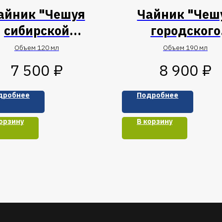
айник "Чешуя
Чайник "Чеш
сибирской
городского
рептилии"
крокодила
Объем 120 мл
Объем 190 мл
₽
₽
7 500
8 900
дробнее
Подробнее
орзину
В корзину