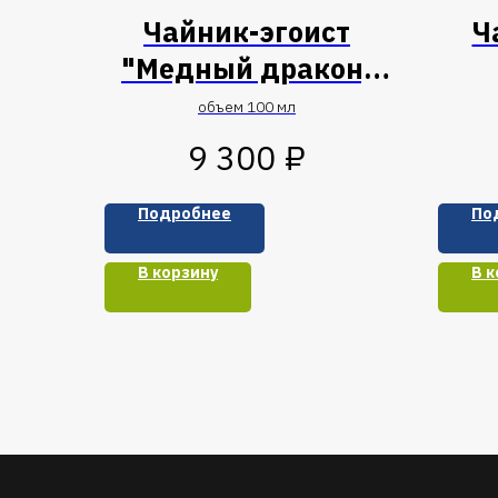
Чайник-эгоист
Ч
"Медный дракон,
съевший яйцо"
объем 100 мл
₽
9 300
Подробнее
По
В корзину
В к