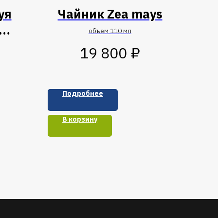
уя
Чайник Zea mays
объем 110 мл
"
₽
19 800
Подробнее
В корзину