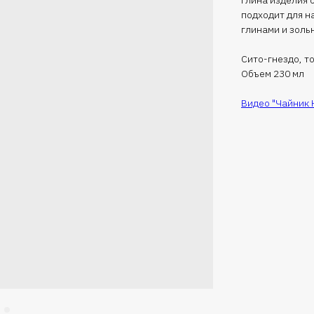
подходит для н
глинами и золь
Сито-гнездо, т
Объем 230 мл
Видео "Чайник 