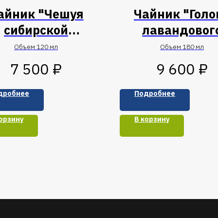
айник "Чешуя
Чайник "Голо
сибирской
лавандовог
рептилии"
дракона"
Объем 120 мл
Объем 180 мл
₽
₽
7 500
9 600
дробнее
Подробнее
орзину
В корзину