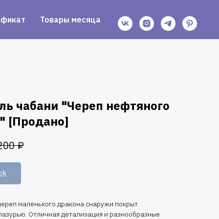
ификат
Товары месяца
ль чабани "Череп нефтяного
" [Продано]
₽
200
ck
ереп маленького дракона снаружи покрыт
лазурью. Отличная детализация и разнообразные