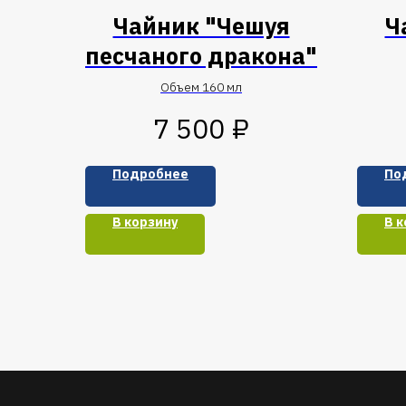
Чайник "Чешуя
Ч
песчаного дракона"
Объем 160 мл
₽
7 500
Подробнее
По
В корзину
В к