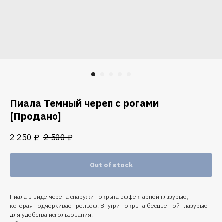
Пиала Темный череп с рогами
[Продано]
2 250
₽
2 500
₽
Out of stock
Пиала в виде черепа снаружи покрыта эффектарной глазурью,
которая подчеркивает рельеф. Внутри покрыта бесцветной глазурью
для удобства использования.