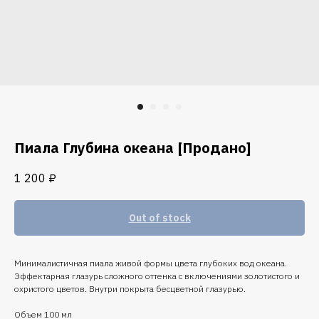
Пиала Глубина океана [Продано]
1 200
₽
Out of stock
Минималистичная пиала живой формы цвета глубоких вод океана.
Эффектарная глазурь сложного оттенка с включениями золотистого и
охристого цветов. Внутри покрыта бесцветной глазурью.
Объем 100 мл