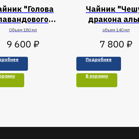
айник "Голова
Чайник "Чеш
лавандового
дракона ал
дракона"
цветов"
Объем 180 мл
объем 140 мл
₽
₽
9 600
7 800
дробнее
Подробнее
орзину
В корзину