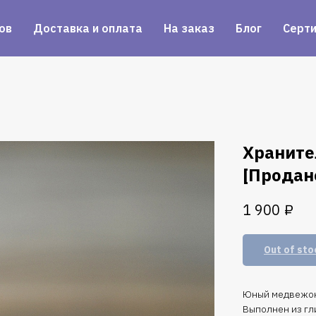
ов
Доставка и оплата
На заказ
Блог
Серт
Храните
[Продан
₽
1 900
Out of sto
Юный медвежоно
Выполнен из гл