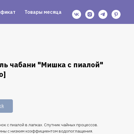
ификат
Товары месяца
ль чабани "Мишка с пиалой"
о]
ck
к с пиалой в лапках. Спутник чайных процессов.
ины с низким коэффициентом водопоглащения.