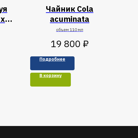
уя
Чайник Cola
ых
acuminata
объем 110 мл
₽
19 800
Подробнее
В корзину