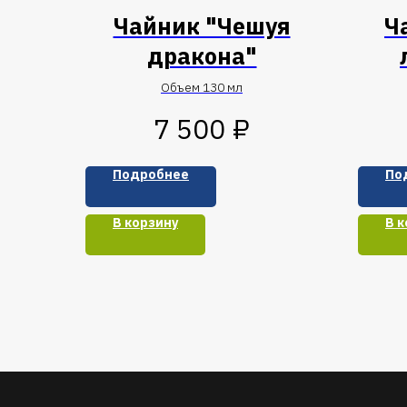
Чайник "Чешуя
Ч
дракона"
Объем 130 мл
₽
7 500
Подробнее
По
В корзину
В к