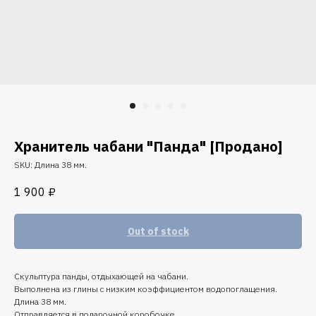
Хранитель чабани "Панда" [Продано]
SKU:
Длина 38 мм.
1 900
₽
Out of stock
Скульптура панды, отдыхающей на чабани.
Выполнена из глины с низким коэффициентом водопоглащения.
Длина 38 мм.
Отправляется в подарочной коробочке.