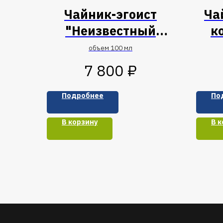
Чайник-эгоист
Ча
"Неизвестный
к
плод"
объем 100 мл
₽
7 800
Подробнее
По
В корзину
В к