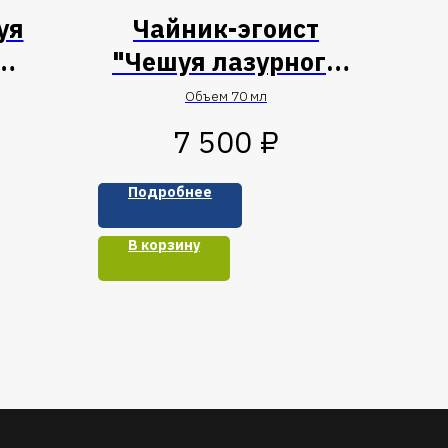
уя
Чайник-эгоист
"Чешуя лазурного
дракона"
Объем 70 мл
₽
7 500
Подробнее
В корзину