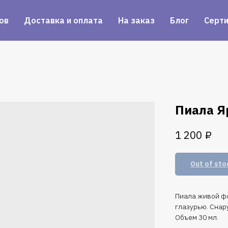
ов
Доставка и оплата
На заказ
Блог
Серт
Пиала Я
₽
1 200
Out of sto
Пиала живой фо
глазурью. Снар
Объем 30 мл.