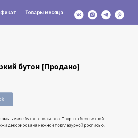
ификат
Товары месяца
ркий бутон [Продано]
ck
рмы в виде бутона тюльпана. Покрыта бесцветной
ужи декорирована нежной подглазурной росписью.