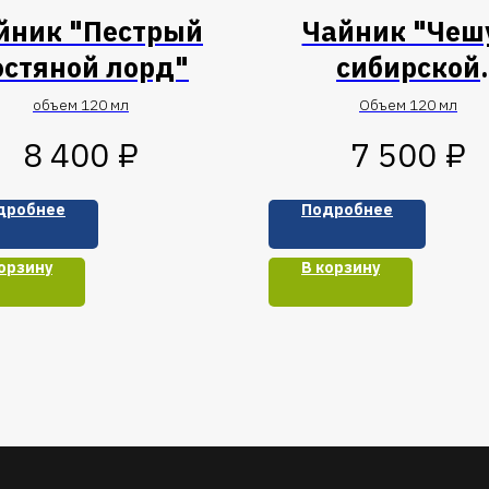
йник "Пестрый
Чайник "Чеш
остяной лорд"
сибирской
рептилии"
объем 120 мл
Объем 120 мл
₽
₽
8 400
7 500
дробнее
Подробнее
орзину
В корзину