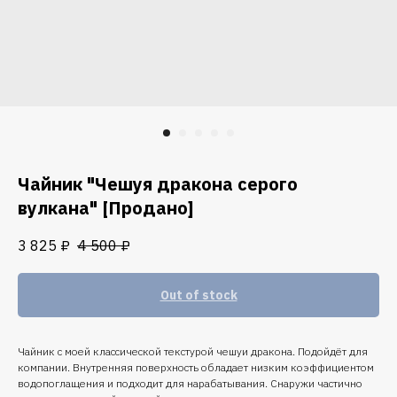
Чайник "Чешуя дракона серого
вулкана" [Продано]
3 825
₽
4 500
₽
Out of stock
Чайник с моей классической текстурой чешуи дракона. Подойдёт для
компании. Внутренняя поверхность обладает низким коэффициентом
водопоглащения и подходит для нарабатывания. Снаружи частично