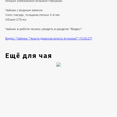
покрыт уникальной зольной глазурью.
Чайник с водным замком
Сито-гнездо, толщина стенки 3-4 мм
Объем 170 мл
Чайник в работе можно увидеть в разделе "Видео"
Видео "Чайник "Чешуя дракона серого вулкана"" (0:00:27)
Ещё для чая