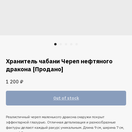
Хранитель чабани Череп нефтяного
дракона [Продано]
1 200
₽
Out of stock
Реалистичный череп маленького дракона снаружи покрыт
эффектарной глазурью. Отличная детализация и разнообразные
фактуры делают каждый ракурс уникальным. Длина 9 см, ширина 7 см,