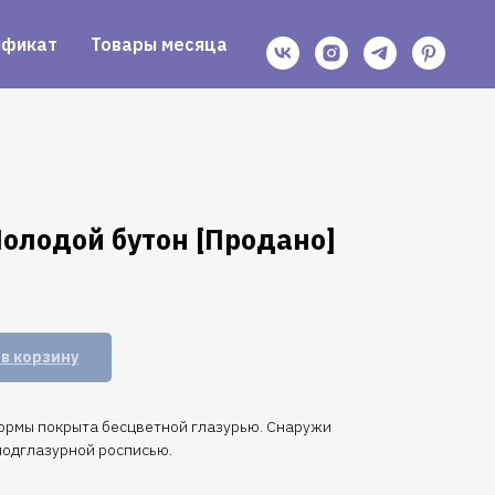
ификат
Товары месяца
олодой бутон [Продано]
в корзину
ормы покрыта бесцветной глазурью. Снаружи
одглазурной росписью.