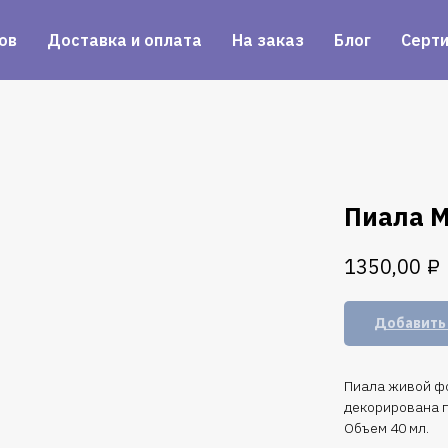
ов
Доставка и оплата
На заказ
Блог
Серт
Пиала М
₽
1350,00
Добавить 
Пиала живой ф
декорирована п
Объем 40 мл.