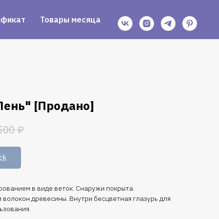
ификат
Товары месяца
Пень" [Продано]
₽
500
ck
рованием в виде веток. Снаружи покрыта
волокон древесины. Внутри бесцветная глазурь для
ьзования.