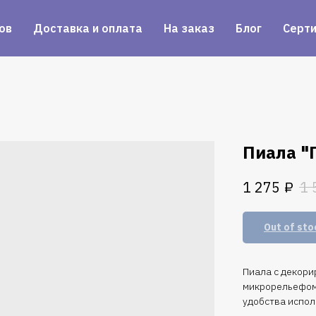
ов
Доставка и оплата
На заказ
Блог
Серт
Пиала "
₽
1 275
1 
Out of sto
Пиала с декори
микрорельефом 
удобства испол