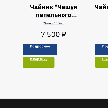
Чайник "Чешуя
Чай
пепельного
дракона"
Объем 130 мл
₽
7 500
Подробнее
По
В корзину
В к