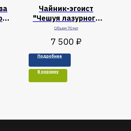
ва
Чайник-эгоист
о
"Чешуя лазурного
дракона"
Объем 70 мл
₽
7 500
Подробнее
В корзину