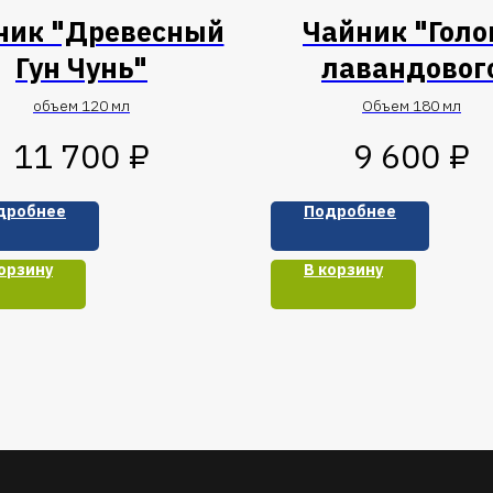
ник "Древесный
Чайник "Голо
Гун Чунь"
лавандовог
дракона"
объем 120 мл
Объем 180 мл
₽
₽
11 700
9 600
дробнее
Подробнее
орзину
В корзину