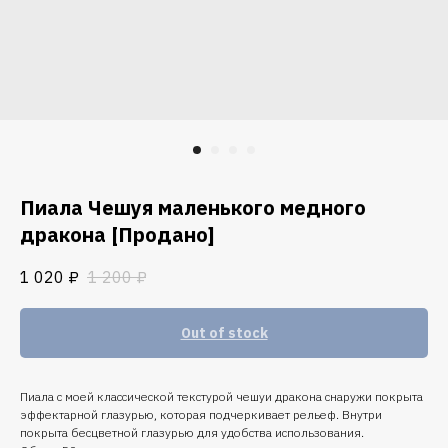
Пиала Чешуя маленького медного
дракона [Продано]
1 020
₽
1 200
₽
Out of stock
Пиала с моей классической текстурой чешуи дракона снаружи покрыта
эффектарной глазурью, которая подчеркивает рельеф. Внутри
покрыта бесцветной глазурью для удобства использования.