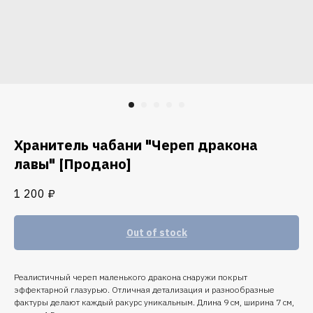
Хранитель чабани "Череп дракона
лавы" [Продано]
1 200
₽
Out of stock
Реалистичный череп маленького дракона снаружи покрыт
эффектарной глазурью. Отличная детализация и разнообразные
фактуры делают каждый ракурс уникальным. Длина 9 см, ширина 7 см,