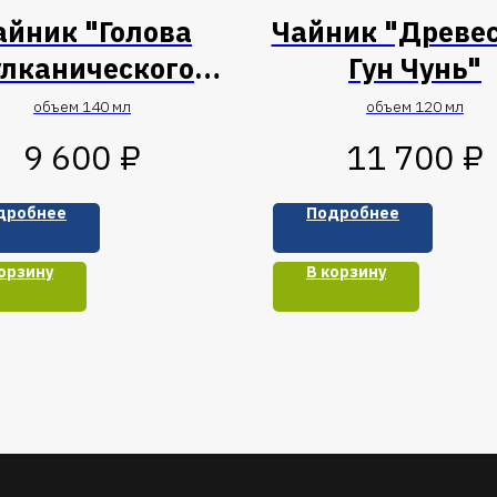
айник "Голова
Чайник "Древе
улканического
Гун Чунь"
дракона"
объем 140 мл
объем 120 мл
₽
₽
9 600
11 700
дробнее
Подробнее
орзину
В корзину