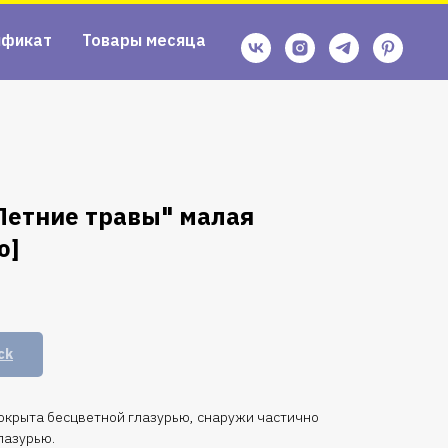
ификат
Товары месяца
Летние травы" малая
о]
ck
окрыта бесцветной глазурью, снаружи частично
лазурью.