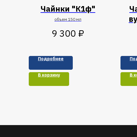
Чайнки "К1ф"
Ч
в
объем 150 мл
₽
9 300
Подробнее
По
В корзину
В к