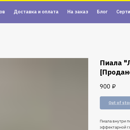
ов
Доставка и оплата
На заказ
Блог
Серт
Пиала "
[Продан
₽
900
Out of sto
Пиала внутри п
эффектарной г