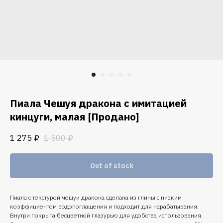
Пиала Чешуя дракона с имитацией
кинцуги, малая [Продано]
1 275
₽
1 500
₽
Out of stock
Пиала с текстурой чешуи дракона сделана из глины с низким
коэффициентом водопоглащения и подходит для нарабатывания.
Внутри покрыта бесцветной глазурью для удобства использования.