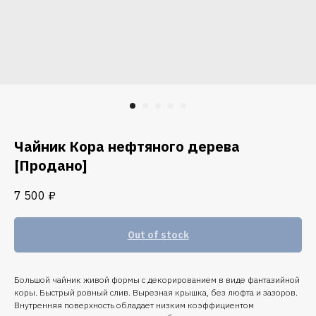
Чайник Кора нефтяного дерева
[Продано]
7 500
₽
Out of stock
Большой чайник живой формы с декорированием в виде фантазийной
коры. Быстрый ровный слив. Вырезная крышка, без люфта и зазоров.
Внутренняя поверхность обладает низким коэффициентом