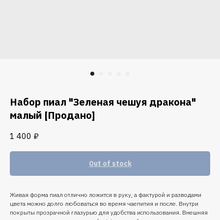
Набор пиал "Зеленая чешуя дракона"
малый [Продано]
1 400
₽
Out of stock
Живая форма пиал отлично ложится в руку, а фактурой и разводами
цвета можно долго любоваться во время чаепития и после. Внутри
покрыты прозрачной глазурью для удобства использования. Внешняя