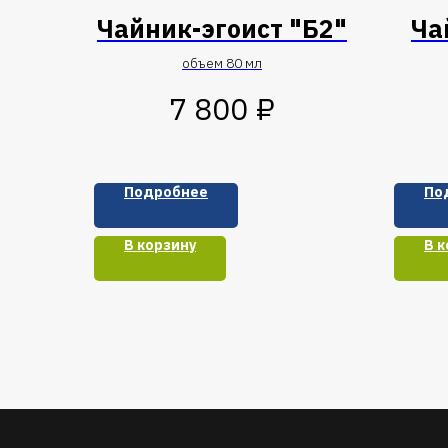
Чайник-эгоист "Б2"
Ча
объем 80 мл
₽
7 800
Подробнее
По
В корзину
В к