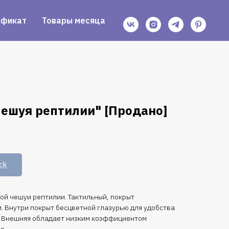
ификат
Товары месяца
Чешуя рептилии" [Продано]
ck
рой чешуи рептилии. Тактильный, покрыт
 Внутри покрыт бесцветной глазурью для удобства
. Внешняя обладает низким коэффициентом
я.