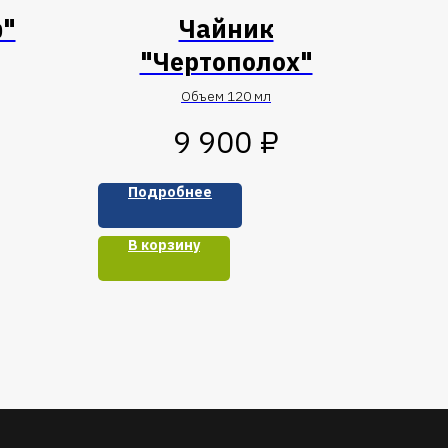
ф"
Чайник
"Чертополох"
Объем 120 мл
₽
9 900
Подробнее
В корзину