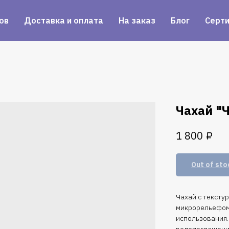
ов
Доставка и оплата
На заказ
Блог
Серт
Чахай "
₽
1 800
Out of sto
Чахай с тексту
микрорельефом.
использования
водопоглащени