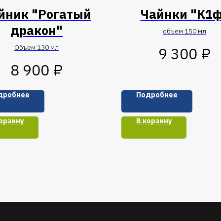
йник "Рогатый
Чайнки "К1
дракон"
объем 150 мл
Объем 130 мл
₽
9 300
₽
8 900
дробнее
Подробнее
орзину
В корзину