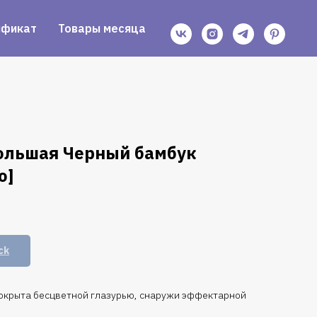
ификат
Товары месяца
ольшая Черный бамбук
о]
ck
окрыта бесцветной глазурью, снаружи эффектарной