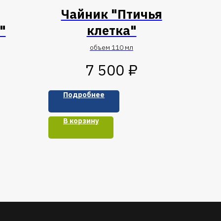
Чайник "Птичья
"
клетка"
объем 110 мл
₽
7 500
Подробнее
В корзину