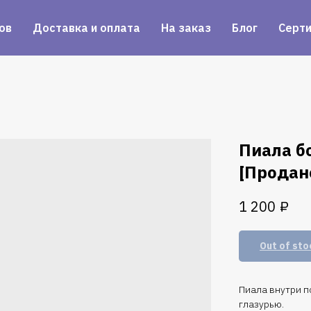
ов
Доставка и оплата
На заказ
Блог
Серт
Пиала б
[Продан
₽
1 200
Out of sto
Пиала внутри п
глазурью.