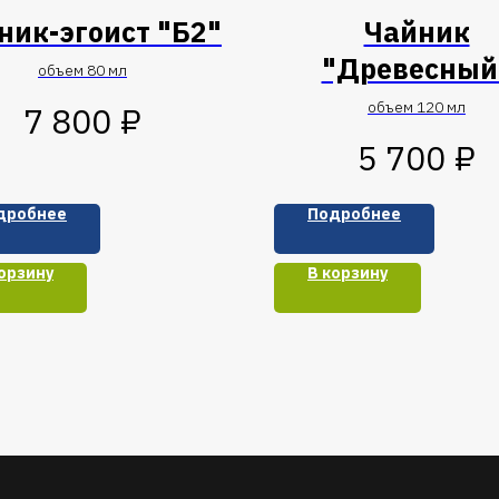
ник-эгоист "Б2"
Чайник
"Древесный
объем 80 мл
объем 120 мл
₽
7 800
₽
5 700
дробнее
Подробнее
орзину
В корзину