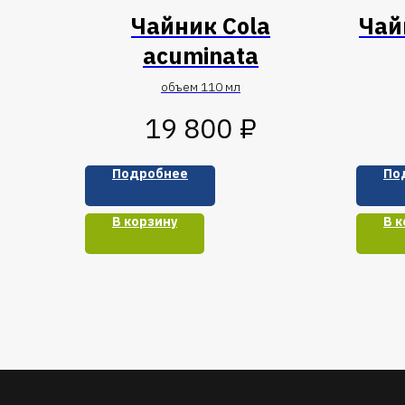
Чайник Cola
Чай
acuminata
объем 110 мл
₽
19 800
Подробнее
По
В корзину
В к