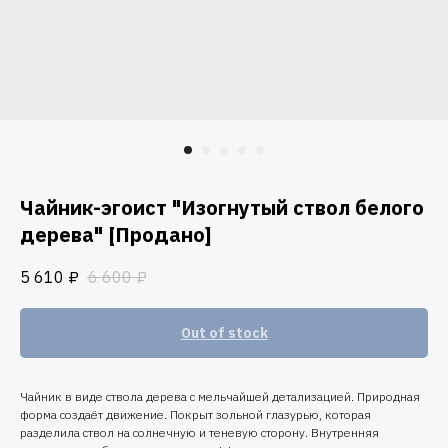
Чайник-эгоист "Изогнутый ствол белого
дерева" [Продано]
5 610
₽
6 600
₽
Out of stock
Чайник в виде ствола дерева с мельчайшей детализацией. Природная
форма создаёт движение. Покрыт зольной глазурью, которая
разделила ствол на солнечную и теневую сторону. Внутренняя