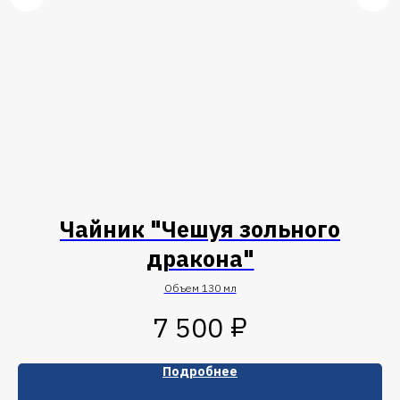
"
Чайник "Чешуя зольного
дракона"
Объем 130 мл
₽
7 500
Подробнее