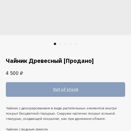
Чайник Древесный [Продано]
4 500
₽
Out of stock
Чайник с декорированием в виде растительных элементов внутри
покрыт бесцветной глазурью. Снаружи частично покрыт зольной
глазурью, создающей покрытие, как при дровяном обжиге.
Чайник с водным замком.